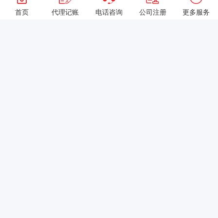
首页
代理记账
电话咨询
公司注册
更多服务
以上就是本站关于[公司法定代表人需要承担什么责任？]的详细介
绍。 如果您还有什么疑问或需求，请【立即咨询】客服或添加VX:
XXXXXX由我们的专业顾问免费为您解答。
相关标签：
股权转让
注册公司
营业执照年审
零申报
公司增资
工商注册